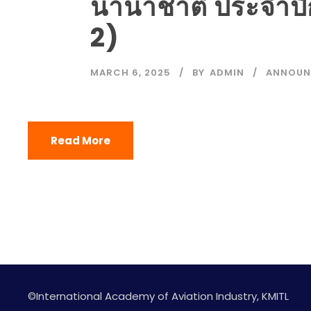
นานาชาติ ประจำปีก
2)
MARCH 6, 2025
BY
ADMIN
ANNOUN
Read More
©International Academy of Aviation Industry, KMITL