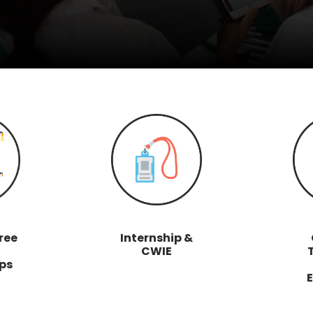
ree
Internship &
CWIE
ps
E