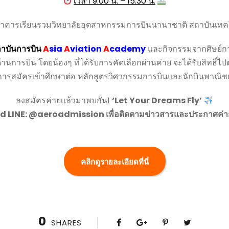
เวลา 9.00 น. – 15.30 น.
าคารเรียนรวมวิทยาลัยอุตสาหกรรมการบินนานาชาติ สถาบันเทค
าบันการบิน
A
sia
A
viation
A
cademy
และกิจกรรมจากศิษย์การบิ
บิน โดยน้องๆ ที่ได้รับการคัดเลือกผ่านค่าย จะได้รับสิทธิ์ไปต
การสมัครเข้าศึกษาต่อ หลักสูตรวิศวกรรมการบินและนักบินพาณิชย
ลงสมัครค่ายเเล้วมาพบกัน!
‘Let Your Dreams Fly’
 LINE: @aeroadmission เพื่อติดตามข่าวสารและประกาศค่า
คลิกดูรายละเอียดที่นี่
0
SHARES