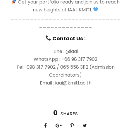
Get your portfolio ready and join us to reach
new heights at IAAI, KMITL
_____________________________
______________
Contact Us :
Line : @iaai
WhatsApp : +66 98 317 7902
Tel : 098 317 7902 / 065 558 3112 (Admission
Coordinators)
Email : iaai@kmitl.ac.th
0
SHARES