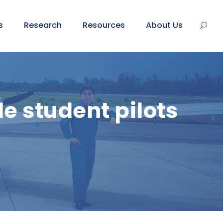
s
Research
Resources
About Us
e student pilots