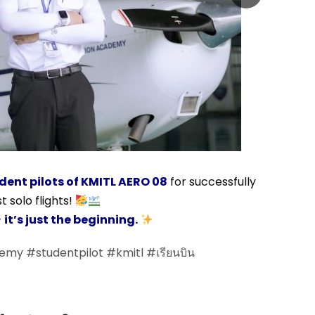
udent pilots of KMITL AERO 08
for successfully
t solo flights!
—
it’s just the beginning.
demy
#studentpilot
#kmitl
#เรียนบิน