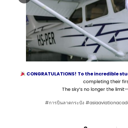
CONGRATULATIONS!
To the incredible st
completing their firs
The sky’s no longer the limit
#การบินลาดกระบัง
#asiaaviationaca