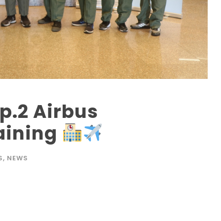
p.2 Airbus
aining
S
,
NEWS