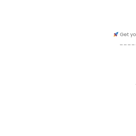
Get you
____