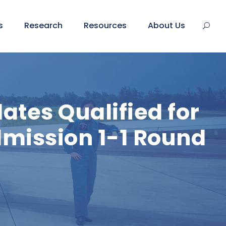
s
Research
Resources
About Us
ates Qualified for
dmission 1-1 Round