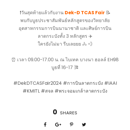
❗️วันสุดท้ายแล้วกับงาน
Dek-D TCAS Fair
📝
พบกับบูธประชาสัมพันธ์หลักสูตรของวิทยาลัย
อุตสาหกรรมการบินนานาชาติ และศิษย์การบิน
ลาดกระบังทั้ง 3 หลักสูตร ✈️
ใครยังไม่มา รีบเลยยย 🚴 💨
⏰
เวลา 09.00-17.00 น. ณ ไบเทค บางนา ฮอลล์ EH98
บูธที่ 16-17 🎏
#DekDTCASFair2024
#การบินลาดกระบัง
#IAAI
#KMITL
#สจล
#พระจอมเกล้าลาดกระบัง
0
SHARES