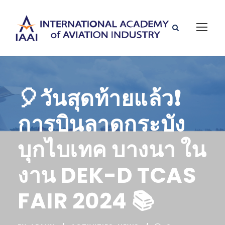
🎈วันสุดท้ายแล้ว❗️
การบินลาดกระบัง
บุกไบเทค บางนา ใน
งาน DEK-D TCAS
FAIR 2024 📚