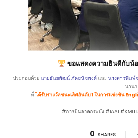
ขอแสดงความยินดีกับน้อ
ประกอบด้วย
นายธันยพัฒน์ ภัคธนัชพงศ์
และ
นางสาวพิมพ์
นานา
ที่
ได้รับรางวัลชนะเลิศอันดับ 1 ในการแข่งขัน En
#การบินลาดกระบัง
#IAAI
#KMIT
0
SHARES