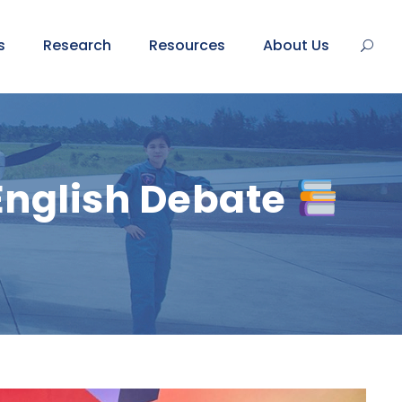
s
Research
Resources
About Us
น English Debate