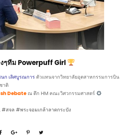
งๆทีม Powerpuff Girl
ชนก เลิศบูรณการ
ตัวแทนจากวิทยาลัยอุตสาหกรรมการบิน
ชาติ
glish Debate
ณ ตึก HM คณะวิศวกรรมศาสตร์
L
#สจล
#พระจอมเกล้าลาดกระบัง