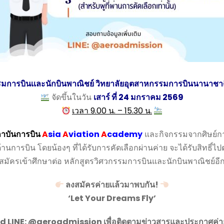
รรมการบินเเละนักบินพาณิชย์ วิทยาลัยอุตสาหกรรมการบินนานาชา
จัดขึ้นในวัน
เสาร์ ที่ 24 มกราคม 2569
เวลา 9.00 น. – 15.30 น.
าบันการบิน
A
sia
A
viation
A
cademy
และกิจกรรมจากศิษย์การบิ
บิน โดยน้องๆ ที่ได้รับการคัดเลือกผ่านค่าย จะได้รับสิทธิ์ไปต
สมัครเข้าศึกษาต่อ หลักสูตรวิศวกรรมการบินและนักบินพาณิชย์อีก
ลงสมัครค่ายเเล้วมาพบกัน!
‘Let Your Dreams Fly’
 LINE: @aeroadmission เพื่อติดตามข่าวสารและประกาศค่า