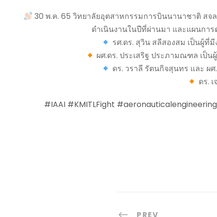
30 พ.ค. 65 วิทยาลัยอุตสาหกรรมการบินนานาชาติ สจล. จ
ดำเนินงานในปีที่ผ่านมา และแผนการดำ
รศ.ดร. สุวิน สลีสองสม เป็นผู้ที
ผศ.ดร. ประเสริฐ ประภามณฑล เป็นผู้ม
ดร. วราลี รัตนกิจสุนทร และ ผศ
ดร. เจ
#IAAI
#KMITLFight
#aeronauticalengineering
PREV