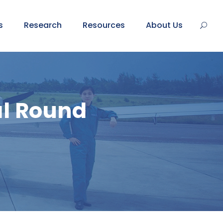
s
Research
Resources
About Us
nal Round