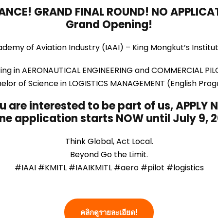
ANCE! GRAND FINAL ROUND! NO APPLICAT
Grand Opening!
ademy of Aviation Industry (IAAI) – King Mongkut’s Insti
ering in AERONAUTICAL ENGINEERING and COMMERCIAL PILO
elor of Science in LOGISTICS MANAGEMENT (English Pro
ou are interested to be part of us, APPLY
ne application starts NOW until July 9, 
Think Global, Act Local.
Beyond Go the Limit.
#IAAI #KMITL #IAAIKMITL #aero #pilot #logistics
คลิกดูรายละเอียด!