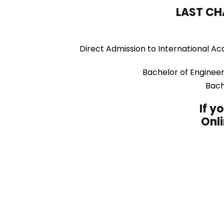
LAST CH
Direct Admission to International Ac
Bachelor of Engine
Bach
If y
Onli