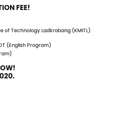
ION FEE!
tute of Technology Ladkrabang (KMITL)
T (English Program)
gram)
 NOW!
2020.