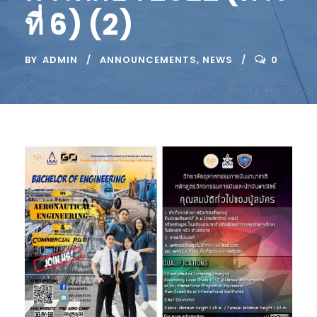
ที่ 6) (2)
BY
ADMIN
ANNOUNCEMENTS
,
NEWS
0