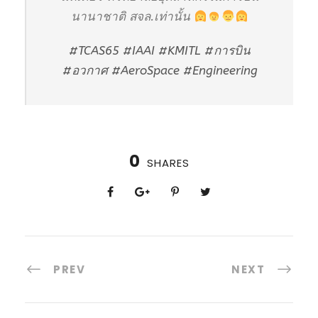
นานาชาติ สจล.เท่านั้น
#TCAS65
#IAAI
#KMITL
#การบิน
#อวกาศ
#AeroSpace
#Engineering
0
SHARES
PREV
NEXT