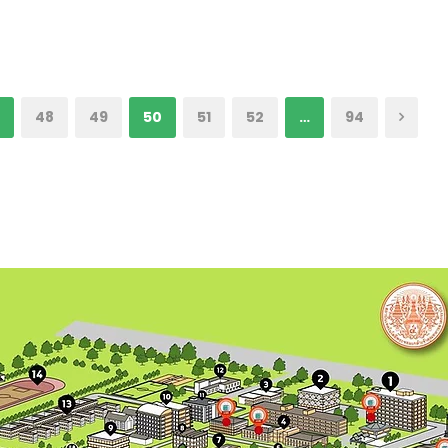
…
48
49
50
51
52
…
94