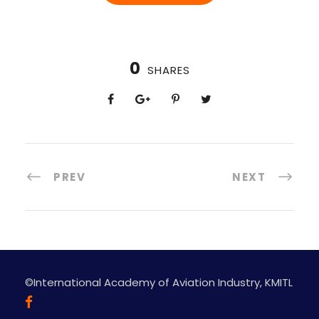
0
SHARES
PREV
NEXT
©International Academy of Aviation Industry, KMITL